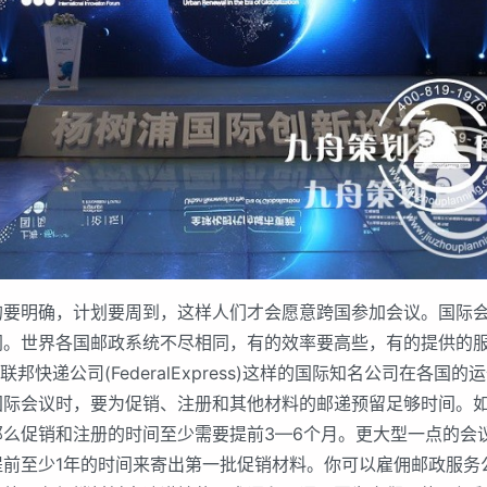
明确，计划要周到，这样人们才会愿意跨国参加会议。国际会
同。世界各国邮政系统不尽相同，有的效率要高些，有的提供的
和联邦快递公司(FederalExpress)这样的国际知名公司在各国
国际会议时，要为促销、注册和其他材料的邮递预留足够时间。
那么促销和注册的时间至少需要提前3—6个月。更大型一点的会
提前至少1年的时间来寄出第一批促销材料。你可以雇佣邮政服务