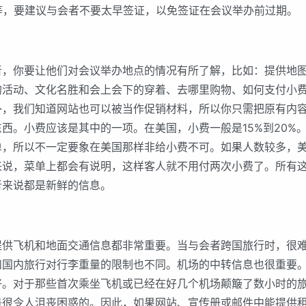
等，要建议与会者不要太早签证，以免签证在会议举办前过期。
你要让他们对会议举办地点的情况有所了解，比如：提供地图
的活动、文化名胜和会上会下的穿着、去哪里购物、如何支付小
外，我们知道网站也可以被当作促销材料，所以你只需把原有内
西。小费应该是其中的一项。在美国，小费一般是15%到20%。
单，所以不一定要象在美国那样非给小费不可。如果人数较多，
来说，菜单上都会有说明，这样客人就不用付两次小费了。所有
者来说都是新鲜的信息。
飞机和地面交通信息都非常重要。当与会者跨国旅行时，很难
和国内旅行对行李重量的限制也不同。机场的中转信息也很重要
好。对于那些首次乘坐飞机或已经在好几个机场颠簸了数小时的
是很令人沮丧困惑的。因此，如果网站、宣传册或邮件中能提供