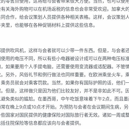
近的零售点使用，这将给与会者带来很大方便。当然，也可以使
些有关海外购物可以在机场返税的信息也会非常受欢迎。加拿大
共同合作，给会议策划人员提供各种相关表格。这样，会议策划
件夹里，也能够在各种促销材料上提供这些信息。
供吹风机，这样与会者就可以少带一件东西。但是，与会者还
国使用的电压不同，所以有些小电器被设计成可以在两种电压标
如，如果要用个人手提电脑，还需要使用变流器或适配器。不管
数。另外，风俗礼节和例行做法也同样重要。在欧洲乘坐火车，
，乘务员就会对乘客罚款。当然，如果你有国际护照的话，他们
醒。但是，这样做只是因为他们比较友好，并不是非如此不可。
以避免类似的尴尬。在墨西哥，中午吃饭意味着下午2点，而且墨
常在晚上9点或10点才开始。为预防与会者在会议期间生病，
一些国家对国民提供的健康保险对国际旅行者无效。诸如一周或
包括住院保险等信息都应该向与会者提供。