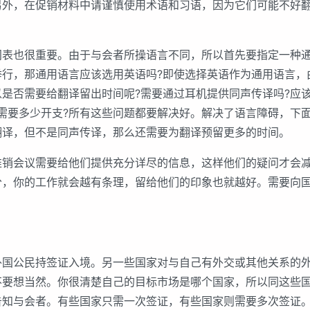
另外，在促销材料中请谨慎使用术语和习语，因为它们可能不好
也很重要。由于与会者所操语言不同，所以首先要指定一种通
举行，那通用语言应该选用英语吗?即使选择英语作为通用语言，
是否需要给翻译留出时间呢?需要通过耳机提供同声传译吗?应该
需要多少开支?所有这些问题都要解决好。解决了语言障碍，下
翻译，但不是同声传译，那么还需要为翻译预留更多的时间。
会议需要给他们提供充分详尽的信息，这样他们的疑问才会减
分，你的工作就会越有条理，留给他们的印象也就越好。需要向
公民持签证入境。另一些国家对与自己有外交或其他关系的外
不要想当然。你很清楚自己的目标市场是哪个国家，所以同这些
告知与会者。有些国家只需一次签证，有些国家则需要多次签证