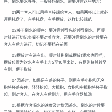
序，倒水要求等等，一般会场倒水，需要注意这些地方：
01两个客人可以用手直接端给客人，如果两杯以上就必
须用托盘了，左手托盘，右手摆放，这样比较规范。
02关于倒水的顺序：要注意领导先给领导倒水，再顺
时针进行切记壶嘴不要对着宾客，还要注意倒水的时候要在
客人右后方进行，切记不要挡在前面。
03摆放时右进右出，顺时针斟倒或摆放(添水也同样)，
摆放位置为饮水者右手上方5至10厘米处，有柄则将其转至
右侧，便于取放。
04添茶时，如果是有盖的杯子，则用右手小指和无名
指将杯盖夹住，轻轻抬起，大拇指、食指和中拇指将杯子取
起，侧对客人，在客人右后侧方，用左手容器填满。
05根据宾客喝水的速度及时增添茶水，倒水的时候要