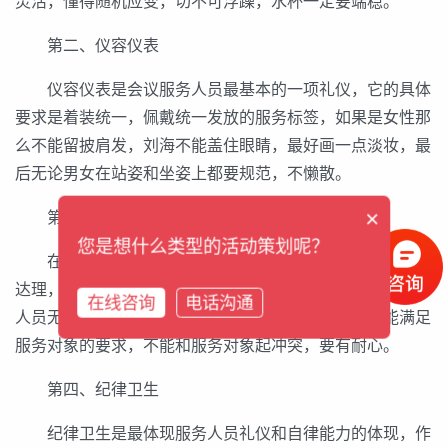
灵活，懂得随机应变，切不可浮躁，水杯一定要端稳。
第二、仪容仪表
仪容仪表是会议服务人员最基本的一项礼仪，它的具体
要求是着装统一，佩戴统一发放的服务标签，如果是女性那
么不能留披肩发，刘海不能盖住眼睛，最好画一点淡妆，最
后无论男女在站姿和坐姿上都要规范，不懒散。
×
第三、服务态度
您是想什么类型的活动策划呢？
在会议服务的过程中会遇到形形色色的人，有的人通情
达理，有的人就可能喜欢吹毛求疵，这时候就要求会议服务
在线咨询
电话沟通
人员无论遇上哪种人都能保持良好的态度，尽自己所能满足
服务对象的要求，不能和服务对象起冲突，要有耐心。
第四、纪律卫生
纪律卫生是最体现服务人员礼仪和自律能力的体现，作