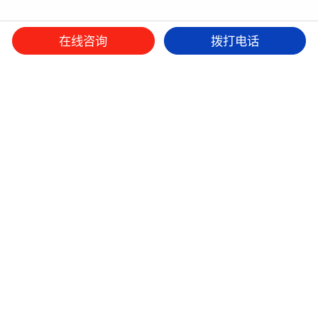
在线咨询
拨打电话
微信平台
抖音
小红书
本网站设计版权归九舟策划所有，如有抄袭，追究法律责任。