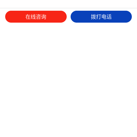
在线咨询
拨打电话
微信平台
抖音
小红书
本网站设计版权归九舟策划所有，如有抄袭，追究法律责任。