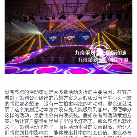
没有亮点的活动策划是大多数活动夭折的主要原因，在客户
看到了策划公司给出的策划方案之后假如没有产生心头一震
的感觉或者想法，没有产生拍案叫绝的冲动时，那么这就说
明了这个策划活动本身并没有亮点能吸引到客户，即便举办
这样的活动，最后也会白白浪费钱。假如在看到活动策划方
案之后让客户感觉到黑屋子里的电灯亮了，那么亮点也就出
来了。策划活动举办了，而且活动本身的立意很高，能让人
们感觉到其中影响力，能体现出其中的社会价值，那么参与