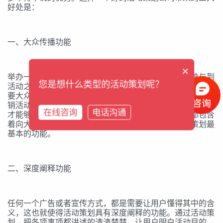
好处是：
一、大众传播功能
×
举办一场活动，做好一份策划，就是为了让大众能够参与到
您是想什么类型的活动策划呢？
活动之中，实现一种互动效果。如果是公益活动，那么就需
要大众参与到实际的公益活动之中，真正去实践；如果是促
销活动的话，就需要让更多的人知道，让更多的人来购买，
在线咨询
电话沟通
才能够实现原有的目的性。无论是什么类型的活动，都包含
着向大众传播的意味，因此，大众传播性也就是活动策划最
基本的功能。
二、深度阐释功能
任何一个广告或者宣传方式，都是需要让用户懂得其中的含
义，这也就使得活动策划具有深度阐释的功能。通过活动策
划，把各项事项都讲述的清清楚楚，让用户明白活动目的，