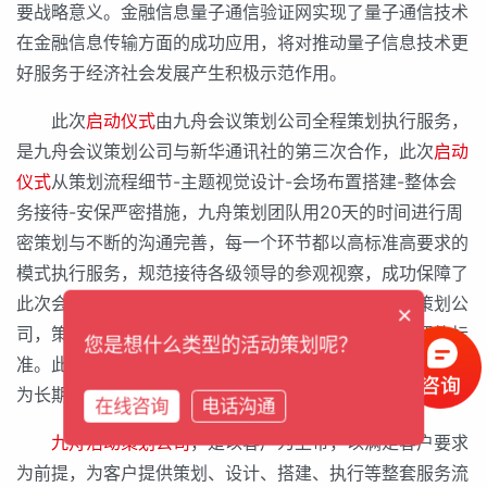
要战略意义。金融信息量子通信验证网实现了量子通信技术
在金融信息传输方面的成功应用，将对推动量子信息技术更
好服务于经济社会发展产生积极示范作用。
此次
启动仪式
由九舟会议策划公司全程策划执行服务，
是九舟会议策划公司与新华通讯社的第三次合作，此次
启动
仪式
从策划流程细节-主题视觉设计-会场布置搭建-整体会
务接待-安保严密措施，九舟策划团队用20天的时间进行周
密策划与不断的沟通完善，每一个环节都以高标准高要求的
模式执行服务，规范接待各级领导的参观视察，成功保障了
此次会议活动的圆满进行。九舟做为一家专业的会议策划公
×
司，策划团队的服务质量达到了国家政府会议接待的严格标
您是想什么类型的活动策划呢？
准。此次活动再次得到了新华社社长李从军的高度认可，并
为长期合作打下了更坚实的基础。
在线咨询
电话沟通
九舟活动策划公司
，是以客户为上帝，以满足客户要求
为前提，为客户提供策划、设计、搭建、执行等整套服务流