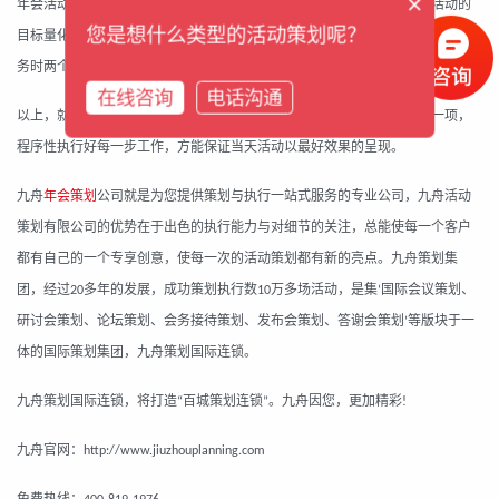
×
年会活动的目标作为活动策划和执行的总体行动方向，活动任务则是把活动的
您是想什么类型的活动策划呢？
目标量化。活动任务有另外一个用途则是作为活动效果评估的依据。目标和任
务时两个不同的概念，活动策划运营者不能把两个概念弄混。
在线咨询
电话沟通
以上，就是
年会策划
所需要
做的
准备工作。
九舟年会策划
，用心对待每一项，
程序性执行好每一
步
工作，方能保证当天活动以最好效果的呈现。
九舟
年会
策划
公司就是为您提供策划与执行一站式服务的专业公司，
九舟活动
策划
有限公司的优势在于出色的执行能力与对细节的关注，总能使每一个客户
都有自己的一个专享创意，使每一次的活动策划都有新的亮点。九舟策划集
团，经过
多年的发展，成功策划执行数
万多场活动，是集
国际会议策划、
20
10
‘
研讨会策划、论坛策划、会务接待策划、发布会策划、答谢会策划
等版块于一
’
体的国际策划集团，九舟策划国际连锁。
九舟策划国际连锁，将打造
百城策划连锁
。九舟因您，更加精彩
“
”
!
九舟官网：
http://www.jiuzhouplanning.com