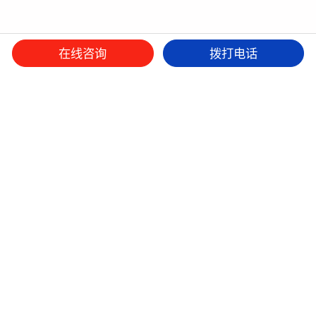
在线咨询
拨打电话
微信平台
抖音
小红书
本网站设计版权归九舟策划所有，如有抄袭，追究法律责任。