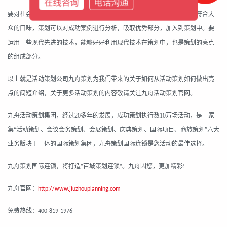
在线咨询
电话沟通
要对社会流行因素进行分析，在策划中添加一些流行的东西，这样能够符合大
众的口味，策划可以对成功案例进行分析，吸取优秀部分，加入到策划中。要
运用一些现代先进的技术，能够好好利用现代技术在策划中，也是策划的亮点
的组成部分。
以上就是活动策划公司
九舟策划
为我们带来的关于如何从活动策划如何做出亮
点的简短介绍，关于更多活动策划的内容敬请关注
九舟
活动策划官网。
九
舟活动策划集团，经过
20多年的发展，成功策划执行数10万场活动，是一家
集“活动策划、会议会务策划、会展策划、庆典策划、国际项目、商旅策划”六大
业务版块于一体的国际策划集团，九舟策划国际连锁是您活动的最佳选择。
九舟策划国际连锁，将打造
百城策划连锁
。九舟因您，更加精彩
“
”
!
九舟官网：
http://www.jiuzhouplanning.com
免费热线：
400-819-1976