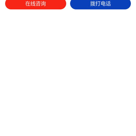
在线咨询
拨打电话
微信平台
抖音
小红书
本网站设计版权归九舟策划所有，如有抄袭，追究法律责任。
九舟集团
经营范围
经典案例
资源整合
联系我们
/
/
/
友情链接：
北京活动策划公司
上海活动策划公司
广州活动策划公司
深