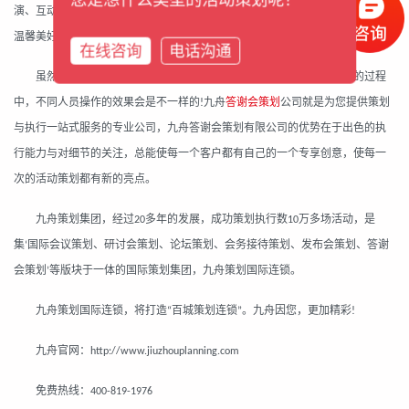
演、互动环节、酒水宴会以及现场的奖品发放和抽奖等环节，以丰富答谢会的
温馨美好氛围，达到其乐融融的效果。
在线咨询
电话沟通
虽然客户
答谢会策划
的流程和细节注意点都清楚，但是在活动执行的过程
中，不同人员操作的效果会是不一样的
九舟
答谢会策划
公司就是为您提供策划
!
与执行一站式服务的专业公司，九舟答谢会策划有限公司的优势在于出色的执
行能力与对细节的关注，总能使每一个客户都有自己的一个专享创意，使每一
次的活动策划都有新的亮点
。
九舟策划集团，经过
多年的发展，成功策划执行数
万多场活动，是
20
10
集
国际会议策划、研讨会策划、论坛策划、会务接待策划、发布会策划、答谢
‘
会策划
等版块于一体的国际策划集团，九舟策划国际连锁。
’
九舟策划国际连锁，将打造
百城策划连锁
。九舟因您，更加精彩
“
”
!
九舟官网：
http://www.jiuzhouplanning.com
免费热线：
400-819-1976