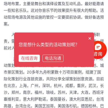
场地布置，主要是舞台和演绎设置及互动礼品，最好能邀请
一些知名乐队，这对你音乐节的效果提升有很大的帮助。活
动现场电源及其他设施的管控一定要提前协调，做好备选预
案。
人员分工，活动开始之前进行人员分工，明确现场职
×
责，需要场控、礼仪、主持人、安保人员、客服人员等，提
您是想什么类型的活动策划呢？
前对人员进行培训，保证现场活动秩序。
在线咨询
电话沟通
九舟音乐节策划公司
，创办于1995年。主营业务：活
动策划、会议策划、会展策划、
音乐节策划
、品牌策划、城
市景区策划。20多年九舟积累数十万项目案例，组建了国
际化策划行业连锁资源，共同分享全球策划创意资源。目前
在北京，上海，广州，深圳，杭州，成都，重庆，武汉，长
沙，郑州，南京，福州，琅岐，苏州，天津，大连，西班牙
塞维利亚，意大利萨勒诺，泰国曼谷，澳大利亚悉尼，台湾
高雄，台湾台北，美国芝加哥、美国洛杉矶，德国柏林、巴