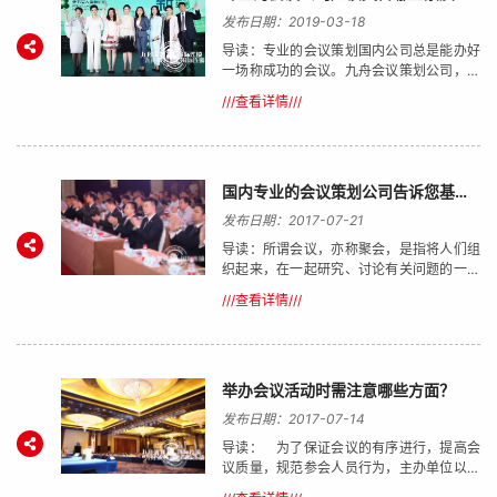
发布日期：2019-03-18
导读：专业的会议策划国内公司总是能办好
一场称成功的会议。九舟会议策划公司，具
有极度专业化的策划团队，且深知一场会议
///查看详情///
成功应该具备哪些因素。一个能够真正的举
办一次成功的会议，主要是双方能够有合理
的沟通，会议举办方接待方都去遵守会议流
程，而会议接待方的质量是会议成功的的主
要因素之一。
国内专业的会议策划公司告诉您基本的会议礼仪
发布日期：2017-07-21
导读：所谓会议，亦称聚会，是指将人们组
织起来，在一起研究、讨论有关问题的一种
社会活动方式。会前准备阶段，要进行的组
///查看详情///
织准备工作大体上有如下四项：
举办会议活动时需注意哪些方面？
发布日期：2017-07-14
导读： 为了保证会议的有序进行，提高会
议质量，规范参会人员行为，主办单位以及
策划公司，应尽早制定详细的方案列举出并