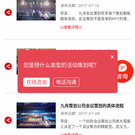
发布日期：2017-07-12
导读： 九舟会议策划苛求每个策划都能
精准高效，会议策划不是简单的PPT的堆砌
和一群模特漫无目的的走秀，而必须是根据
///查看详情///
会议和演出的目的借助一定的科学方法和艺
术，为决策、计划而构思、会议策划设计、
制作策划方案以达到最终的会议效果，好的
会议策划和演出，一定是对具体的执行方案
有深 入的思考，具有可行性；一定是在某些
一站式的会议策划公司哪家好？
×
方面有突破，有新意、有创意才行。
发布日期：2017-07-11
您是想什么类型的活动策划呢？
导读： 随着企业服务客户这一理念的提升,
论坛会议、客户答谢晚宴、各种酒会都成为
了企业维护客户关系工作中的一项重要环节,
///查看详情///
在线咨询
电话沟通
在答谢会的进行中往往都促使客户与客户之
间的交流。答谢会作为一中软性服务其质量
与档次也体现了主办企业的软实力也体现了
对客户企业的重视程度,所以一场优质的答谢
会必须由专业九舟活动策划公司根据主办企
九舟策划公司会议策划的具体流程
业的特点进行前期规划,拟订主题,策划个中
发布日期：2017-07-08
环节,安排文艺节目,并进行全程监督把关。
导读： 一个好的会议策划公司很大程度
武汉九舟活动策划公司专业为您接待全国各
上决定了一个会议筹办的精致型。武汉九舟
酒店举办的各项会务会议策划,包括会议用
会议策划专业从事大小类型的会议策划，会
房、会议室预订、会议用餐、会务用车、会