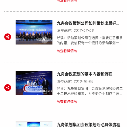
///查看详情///
议场地布置和会议场地推荐，经营范围：商
后考察等.以下是我司关于会议策划的一些基
业会议策划，大型会议策划，服装订货会策
本流程以及会议的具体流程：
划，新闻发布会策划，座谈会策划布置等，
方案策划团队，3D设计及平面设计，从活动
开始前期的方案策划到后边的活动搭建执行
九舟会议策划公司如何策划出最好的会议活动
提供一条龙服务，良好的服务态度得到了广
发布日期：2017-07-06
大客户的认可。以下就由武汉九舟会议策划
导读：活动策划公司在选择上需要注意很多
公司为你具体介绍一下会议策划的的具体流
的内容，要想获得一个很好的活动策划一定
程。
要找到最适合自己的策划公司做策划，才会
///查看详情///
达到一个很好的策划效果，下面是九舟武汉
活动策划公司总结的关于活动策划公司如何
选择的问题，帮助您策划出最出色的策划方
案：
九舟会议策划的基本内容和流程
发布日期：2016-10-08
导读：九舟策划集团，会议策划服务经过二
十年技术经验积累，为不少企业制作了高端
的会议策划服务方案，包括方案策划、前期
///查看详情///
筹备、现场执行到后期收尾，缜密的服务环
节保证每一场会议策划都能达到完美效果!
九舟策划集团会议策划活动具体流程