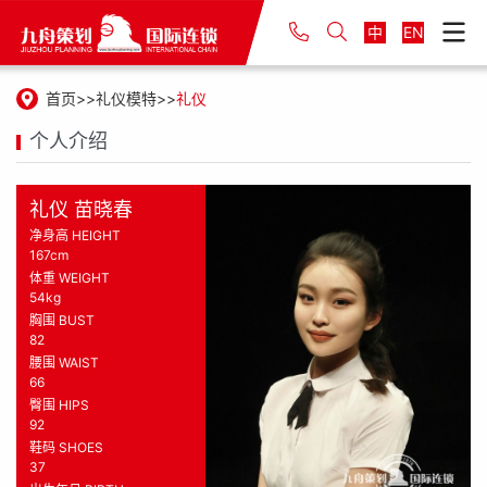
中
EN
首页
礼仪模特
礼仪
个人介绍
礼仪 苗晓春
净身高 HEIGHT
167cm
体重 WEIGHT
54kg
胸围 BUST
82
腰围 WAIST
66
臀围 HIPS
92
鞋码 SHOES
37