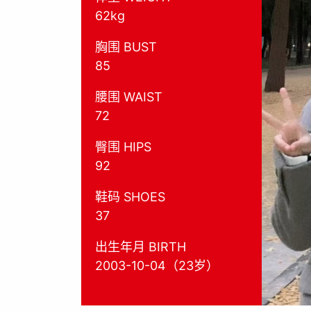
62kg
胸围 BUST
85
腰围 WAIST
72
臀围 HIPS
92
鞋码 SHOES
37
出生年月 BIRTH
2003-10-04（23岁）