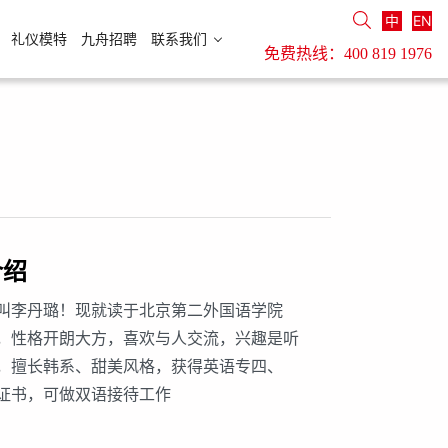
中
EN
礼仪模特
九舟招聘
联系我们
免费热线：
400 819 1976
介绍
叫李丹璐！现就读于北京第二外国语学院
，性格开朗大方，喜欢与人交流，兴趣是听
，擅长韩系、甜美风格，获得英语专四、
级证书，可做双语接待工作