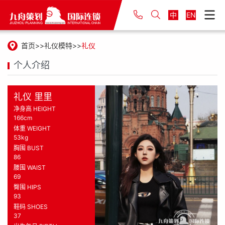
中
EN
首页
礼仪模特
礼仪
个人介绍
礼仪 里里
净身高 HEIGHT
166cm
体重 WEIGHT
53kg
胸围 BUST
86
腰围 WAIST
69
臀围 HIPS
93
鞋码 SHOES
37