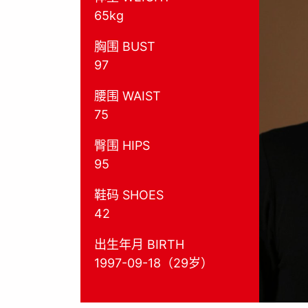
65kg
胸围 BUST
97
腰围 WAIST
75
臀围 HIPS
95
鞋码 SHOES
42
出生年月 BIRTH
1997-09-18（29岁）