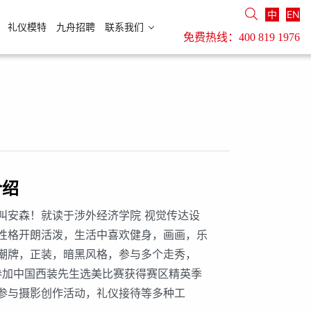
中
EN
礼仪模特
九舟招聘
联系我们
免费热线：
400 819 1976
介绍
叫安森！就读于涉外经济学院 视觉传达设
性格开朗活泼，生活中喜欢健身，画画，乐
潮牌，正装，暗黑风格，参与多个走秀，
年参加中国西装先生选美比赛获得赛区精英季
参与摄影创作活动，礼仪接待等多种工