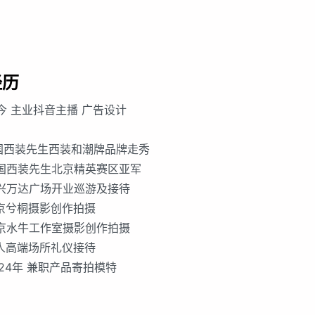
经历
至今 主业抖音主播 广告设计
中国西装先生西装和潮牌品牌走秀
中国西装先生北京精英赛区亚军
大兴万达广场开业巡游及接待
北京兮桐摄影创作拍摄
北京水牛工作室摄影创作拍摄
私人高端场所礼仪接待
2024年 兼职产品寄拍模特